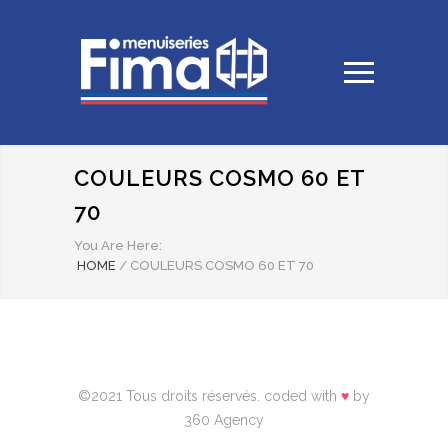
COULEURS COSMO 60 ET
70
You Are Here:
HOME
/
COULEURS COSMO 60 ET 70
©2021 Tous droits réservés. coded with
♥
by
360 Agency