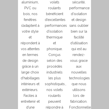
aluminium,
volets
sécurité,
PVC ou
roulants
performance
bois, nos
bénéficient
d’isolation
fenêtres
d’excellentes
et design
s’adaptent à
performances
sans oublier
votre style
d’isolation
bien sur la
et
thermique
facilité
répondent à
et
d’utilisation
vos attentes
phonique.
qui est au
en termes
Conçus
rendez-
de design
selon des
vous grace
grâce à un
procédés
aux
large choix
industriels
nouvelles
d’habillages
les plus
technologies
intérieurs et
sophistiqués.,
que nous
extérieurs.
nos volets
utilisons
Faciles à
roulants
lors de
entretenir et
peuvent
fabrication.
d’une
répondre à
Fonctionnelles,