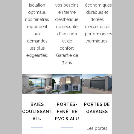
isolation
vos besoins
économiques,
optimale,
en terme
durables et
nos fenêtres
d’esthétique,
dotées
répondent
de sécurité,
d’excellentes
aux
d’isolation
performances
demandes
et de
thermiques.
les plus
confort.
exigeantes.
Garantie de
7 ans
BAIES
PORTES-
PORTES DE
COULISSANTES
FENÊTRE
GARAGES
ALU
PVC & ALU
Les portes