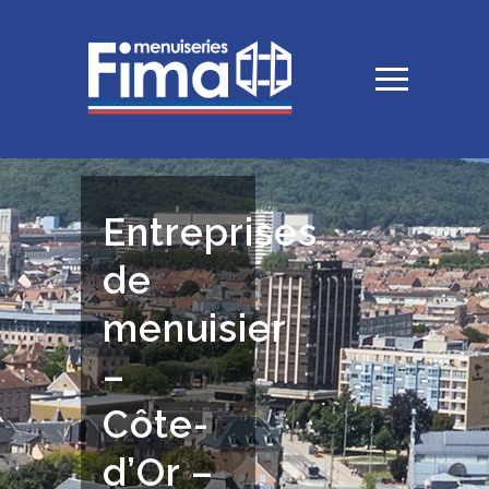
Entreprises
de
menuisier
–
Côte-
d’Or –