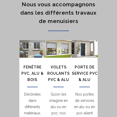
Nous vous accompagnons
dans les différents travaux
de menuisiers
FENÊTRE
VOLETS
PORTE DE
PVC, ALU &
ROULANTS
SERVICE PVC
BOIS
PVC & ALU
& ALU
Déclinées
Qu’on les
Nos portes
dans
imagine en
de services
différents
alu ou en
en alu ou en
matériaux,
pvc, nos
pvc alient