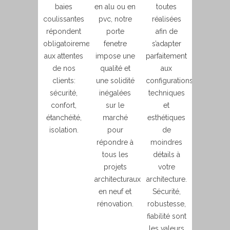
baies
en alu ou en
toutes
coulissantes
pvc, notre
réalisées
répondent
porte
afin de
obligatoirement
fenetre
s’adapter
aux attentes
impose une
parfaitement
de nos
qualité et
aux
clients:
une solidité
configurations
sécurité,
inégalées
techniques
confort,
sur le
et
étanchéité,
marché
esthétiques
isolation.
pour
de
répondre à
moindres
tous les
détails à
projets
votre
architecturaux
architecture.
en neuf et
Sécurité,
rénovation.
robustesse,
fiabilité sont
les valeurs