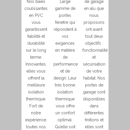
Nos baies
Large
de garage
coulissantes
gamme de
en alu que
en PVC
portes
nous
vous
fenetre qui
proposons
garantissent
répondent à
ont avant
fiabilité et
vos
tout deux
durabilité
exigences
objectifs :
sur le long
en matière
fonctionnalité
terme.
de
et
Innovantes,
performance
sécurisation
elles vous
et de
de votre
offrent la
design. Leur
habitat. Nos
meilleure
très bonne
portes de
isolation
isolation
garage sont
thermique.
thermique
disponibles
Fort de
vous offre
dans
notre
un confort
différentes
expérience,
optimal.
finitions et
toutes nos
Qu’elle soit
elles sont