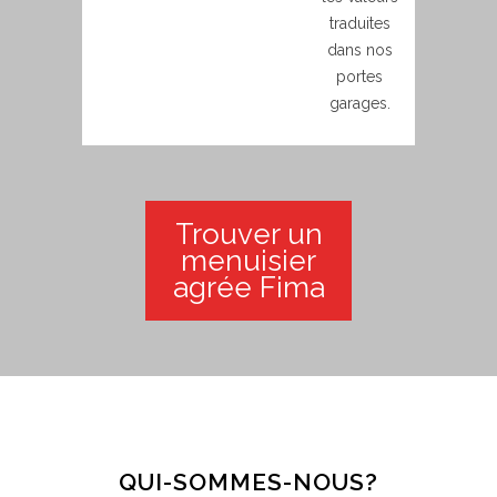
traduites
dans nos
portes
garages.
Trouver un
menuisier
agrée Fima
QUI-SOMMES-NOUS?