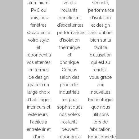
aluminium,
volets
sécurité,
PVC ou
roulants
performance
bois, nos
bénéficient
d’isolation
fenêtres
d’excellentes
et design
s’adaptent à
performances
sans oublier
votre style
d’isolation
bien sur la
et
thermique
facilité
répondent à
et
d’utilisation
vos attentes
phonique.
qui est au
en termes
Conçus
rendez-
de design
selon des
vous grace
grâce à un
procédés
aux
large choix
industriels
nouvelles
d’habillages
les plus
technologies
intérieurs et
sophistiqués.,
que nous
extérieurs.
nos volets
utilisons
Faciles à
roulants
lors de
entretenir et
peuvent
fabrication.
d’une
répondre à
Fonctionnelles,