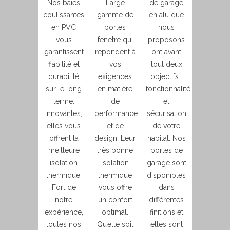
Nos baies
Large
de garage
coulissantes
gamme de
en alu que
en PVC
portes
nous
vous
fenetre qui
proposons
garantissent
répondent à
ont avant
fiabilité et
vos
tout deux
durabilité
exigences
objectifs :
sur le long
en matière
fonctionnalité
terme.
de
et
Innovantes,
performance
sécurisation
elles vous
et de
de votre
offrent la
design. Leur
habitat. Nos
meilleure
très bonne
portes de
isolation
isolation
garage sont
thermique.
thermique
disponibles
Fort de
vous offre
dans
notre
un confort
différentes
expérience,
optimal.
finitions et
toutes nos
Qu’elle soit
elles sont