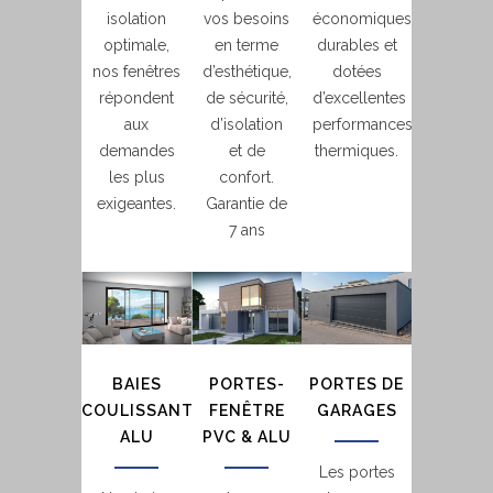
isolation
vos besoins
économiques,
optimale,
en terme
durables et
nos fenêtres
d’esthétique,
dotées
répondent
de sécurité,
d’excellentes
aux
d’isolation
performances
demandes
et de
thermiques.
les plus
confort.
exigeantes.
Garantie de
7 ans
BAIES
PORTES-
PORTES DE
COULISSANTES
FENÊTRE
GARAGES
ALU
PVC & ALU
Les portes