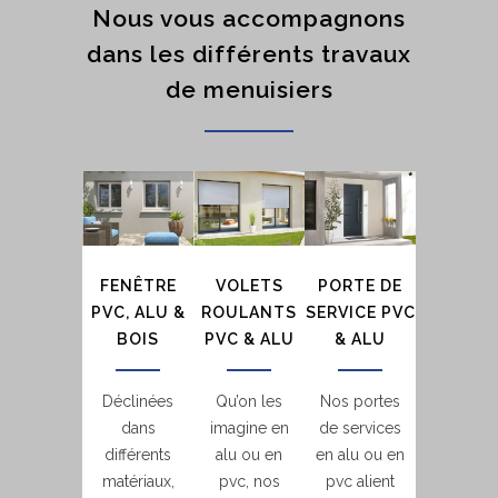
Nous vous accompagnons
dans les différents travaux
de menuisiers
FENÊTRE
VOLETS
PORTE DE
PVC, ALU &
ROULANTS
SERVICE PVC
BOIS
PVC & ALU
& ALU
Déclinées
Qu’on les
Nos portes
dans
imagine en
de services
différents
alu ou en
en alu ou en
matériaux,
pvc, nos
pvc alient