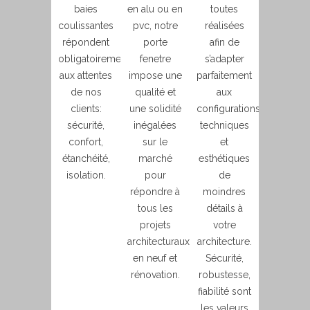
baies
en alu ou en
toutes
coulissantes
pvc, notre
réalisées
répondent
porte
afin de
obligatoirement
fenetre
s’adapter
aux attentes
impose une
parfaitement
de nos
qualité et
aux
clients:
une solidité
configurations
sécurité,
inégalées
techniques
confort,
sur le
et
étanchéité,
marché
esthétiques
isolation.
pour
de
répondre à
moindres
tous les
détails à
projets
votre
architecturaux
architecture.
en neuf et
Sécurité,
rénovation.
robustesse,
fiabilité sont
les valeurs