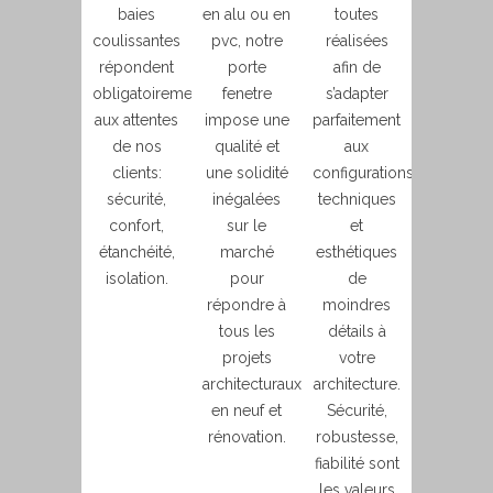
baies
en alu ou en
toutes
coulissantes
pvc, notre
réalisées
répondent
porte
afin de
obligatoirement
fenetre
s’adapter
aux attentes
impose une
parfaitement
de nos
qualité et
aux
clients:
une solidité
configurations
sécurité,
inégalées
techniques
confort,
sur le
et
étanchéité,
marché
esthétiques
isolation.
pour
de
répondre à
moindres
tous les
détails à
projets
votre
architecturaux
architecture.
en neuf et
Sécurité,
rénovation.
robustesse,
fiabilité sont
les valeurs