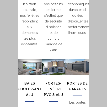
isolation
vos besoins
économiques,
optimale,
en terme
durables et
nos fenêtres
d’esthétique,
dotées
répondent
de sécurité,
d’excellentes
aux
d’isolation
performances
demandes
et de
thermiques.
les plus
confort.
exigeantes.
Garantie de
7 ans
BAIES
PORTES-
PORTES DE
COULISSANTES
FENÊTRE
GARAGES
ALU
PVC & ALU
Les portes