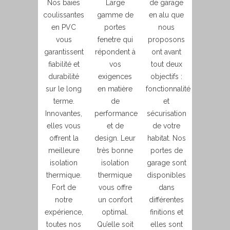
Nos baies
Large
de garage
coulissantes
gamme de
en alu que
en PVC
portes
nous
vous
fenetre qui
proposons
garantissent
répondent à
ont avant
fiabilité et
vos
tout deux
durabilité
exigences
objectifs :
sur le long
en matière
fonctionnalité
terme.
de
et
Innovantes,
performance
sécurisation
elles vous
et de
de votre
offrent la
design. Leur
habitat. Nos
meilleure
très bonne
portes de
isolation
isolation
garage sont
thermique.
thermique
disponibles
Fort de
vous offre
dans
notre
un confort
différentes
expérience,
optimal.
finitions et
toutes nos
Qu’elle soit
elles sont