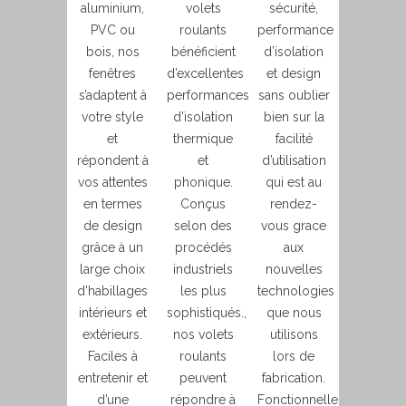
aluminium,
volets
sécurité,
PVC ou
roulants
performance
bois, nos
bénéficient
d’isolation
fenêtres
d’excellentes
et design
s’adaptent à
performances
sans oublier
votre style
d’isolation
bien sur la
et
thermique
facilité
répondent à
et
d’utilisation
vos attentes
phonique.
qui est au
en termes
Conçus
rendez-
de design
selon des
vous grace
grâce à un
procédés
aux
large choix
industriels
nouvelles
d’habillages
les plus
technologies
intérieurs et
sophistiqués.,
que nous
extérieurs.
nos volets
utilisons
Faciles à
roulants
lors de
entretenir et
peuvent
fabrication.
d’une
répondre à
Fonctionnelles,