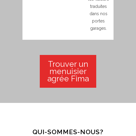
traduites
dans nos
portes
garages.
Trouver un
menuisier
agrée Fima
QUI-SOMMES-NOUS?