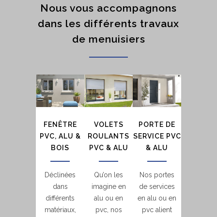
Nous vous accompagnons
dans les différents travaux
de menuisiers
FENÊTRE
VOLETS
PORTE DE
PVC, ALU &
ROULANTS
SERVICE PVC
BOIS
PVC & ALU
& ALU
Déclinées
Qu’on les
Nos portes
dans
imagine en
de services
différents
alu ou en
en alu ou en
matériaux,
pvc, nos
pvc alient