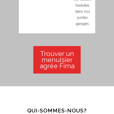
traduites
dans nos
portes
garages.
Trouver un
menuisier
agrée Fima
QUI-SOMMES-NOUS?