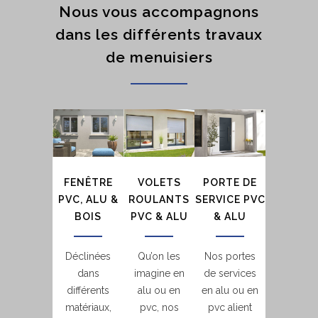
Nous vous accompagnons
dans les différents travaux
de menuisiers
FENÊTRE
VOLETS
PORTE DE
PVC, ALU &
ROULANTS
SERVICE PVC
BOIS
PVC & ALU
& ALU
Déclinées
Qu’on les
Nos portes
dans
imagine en
de services
différents
alu ou en
en alu ou en
matériaux,
pvc, nos
pvc alient