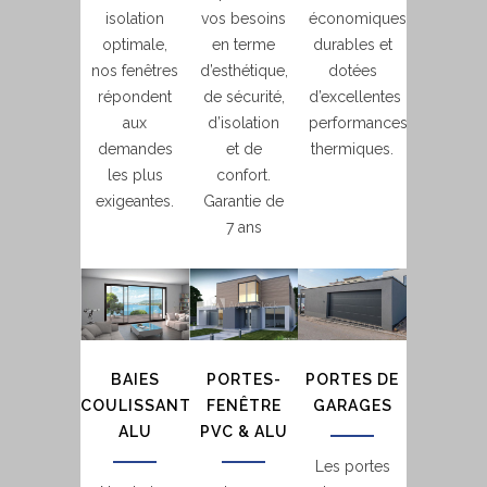
isolation
vos besoins
économiques,
optimale,
en terme
durables et
nos fenêtres
d’esthétique,
dotées
répondent
de sécurité,
d’excellentes
aux
d’isolation
performances
demandes
et de
thermiques.
les plus
confort.
exigeantes.
Garantie de
7 ans
BAIES
PORTES-
PORTES DE
COULISSANTES
FENÊTRE
GARAGES
ALU
PVC & ALU
Les portes