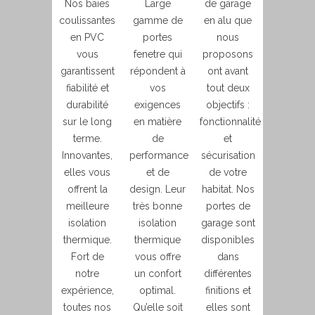
Nos baies
Large
de garage
coulissantes
gamme de
en alu que
en PVC
portes
nous
vous
fenetre qui
proposons
garantissent
répondent à
ont avant
fiabilité et
vos
tout deux
durabilité
exigences
objectifs :
sur le long
en matière
fonctionnalité
terme.
de
et
Innovantes,
performance
sécurisation
elles vous
et de
de votre
offrent la
design. Leur
habitat. Nos
meilleure
très bonne
portes de
isolation
isolation
garage sont
thermique.
thermique
disponibles
Fort de
vous offre
dans
notre
un confort
différentes
expérience,
optimal.
finitions et
toutes nos
Qu’elle soit
elles sont