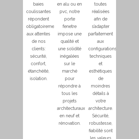
baies
en alu ou en
toutes
coulissantes
pvc, notre
réalisées
répondent
porte
afin de
obligatoirement
fenetre
s’adapter
aux attentes
impose une
parfaitement
de nos
qualité et
aux
clients:
une solidité
configurations
sécurité,
inégalées
techniques
confort,
sur le
et
étanchéité,
marché
esthétiques
isolation.
pour
de
répondre à
moindres
tous les
détails à
projets
votre
architecturaux
architecture.
en neuf et
Sécurité,
rénovation.
robustesse,
fiabilité sont
les valeurs