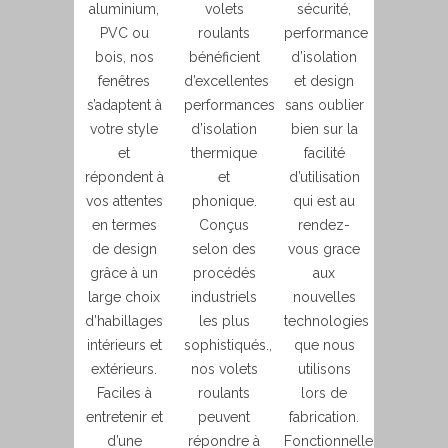
aluminium,
volets
sécurité,
PVC ou
roulants
performance
bois, nos
bénéficient
d’isolation
fenêtres
d’excellentes
et design
s’adaptent à
performances
sans oublier
votre style
d’isolation
bien sur la
et
thermique
facilité
répondent à
et
d’utilisation
vos attentes
phonique.
qui est au
en termes
Conçus
rendez-
de design
selon des
vous grace
grâce à un
procédés
aux
large choix
industriels
nouvelles
d’habillages
les plus
technologies
intérieurs et
sophistiqués.,
que nous
extérieurs.
nos volets
utilisons
Faciles à
roulants
lors de
entretenir et
peuvent
fabrication.
d’une
répondre à
Fonctionnelles,