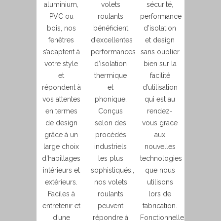
aluminium,
volets
sécurité,
PVC ou
roulants
performance
bois, nos
bénéficient
d’isolation
fenêtres
d’excellentes
et design
s’adaptent à
performances
sans oublier
votre style
d’isolation
bien sur la
et
thermique
facilité
répondent à
et
d’utilisation
vos attentes
phonique.
qui est au
en termes
Conçus
rendez-
de design
selon des
vous grace
grâce à un
procédés
aux
large choix
industriels
nouvelles
d’habillages
les plus
technologies
intérieurs et
sophistiqués.,
que nous
extérieurs.
nos volets
utilisons
Faciles à
roulants
lors de
entretenir et
peuvent
fabrication.
d’une
répondre à
Fonctionnelles,