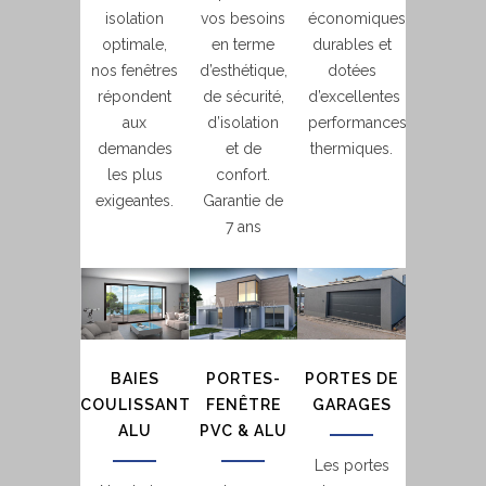
isolation
vos besoins
économiques,
optimale,
en terme
durables et
nos fenêtres
d’esthétique,
dotées
répondent
de sécurité,
d’excellentes
aux
d’isolation
performances
demandes
et de
thermiques.
les plus
confort.
exigeantes.
Garantie de
7 ans
BAIES
PORTES-
PORTES DE
COULISSANTES
FENÊTRE
GARAGES
ALU
PVC & ALU
Les portes