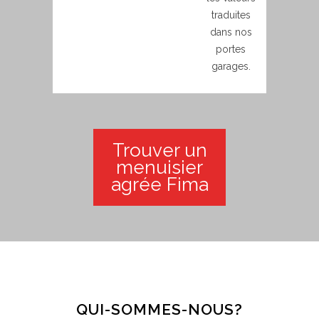
traduites
dans nos
portes
garages.
Trouver un
menuisier
agrée Fima
QUI-SOMMES-NOUS?