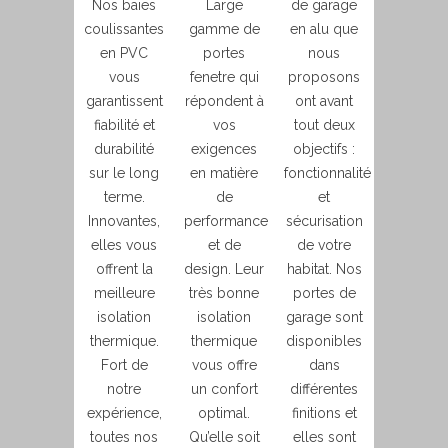
Nos baies
Large
de garage
coulissantes
gamme de
en alu que
en PVC
portes
nous
vous
fenetre qui
proposons
garantissent
répondent à
ont avant
fiabilité et
vos
tout deux
durabilité
exigences
objectifs :
sur le long
en matière
fonctionnalité
terme.
de
et
Innovantes,
performance
sécurisation
elles vous
et de
de votre
offrent la
design. Leur
habitat. Nos
meilleure
très bonne
portes de
isolation
isolation
garage sont
thermique.
thermique
disponibles
Fort de
vous offre
dans
notre
un confort
différentes
expérience,
optimal.
finitions et
toutes nos
Qu’elle soit
elles sont