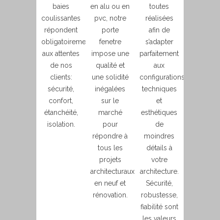
baies
en alu ou en
toutes
coulissantes
pvc, notre
réalisées
répondent
porte
afin de
obligatoirement
fenetre
s’adapter
aux attentes
impose une
parfaitement
de nos
qualité et
aux
clients:
une solidité
configurations
sécurité,
inégalées
techniques
confort,
sur le
et
étanchéité,
marché
esthétiques
isolation.
pour
de
répondre à
moindres
tous les
détails à
projets
votre
architecturaux
architecture.
en neuf et
Sécurité,
rénovation.
robustesse,
fiabilité sont
les valeurs