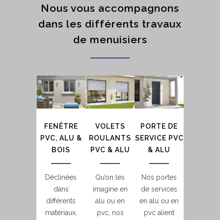
Nous vous accompagnons
dans les différents travaux
de menuisiers
FENÊTRE
VOLETS
PORTE DE
PVC, ALU &
ROULANTS
SERVICE PVC
BOIS
PVC & ALU
& ALU
Déclinées
Qu’on les
Nos portes
dans
imagine en
de services
différents
alu ou en
en alu ou en
matériaux,
pvc, nos
pvc alient