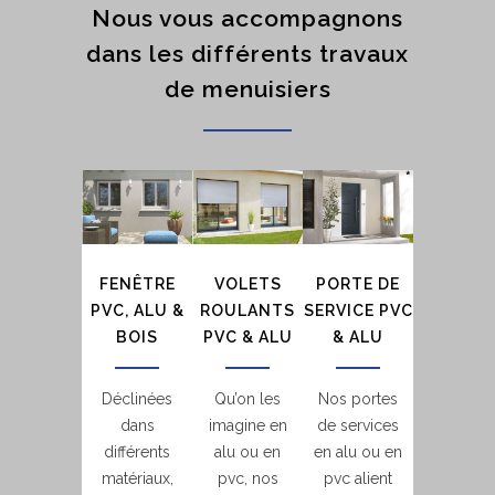
Nous vous accompagnons
dans les différents travaux
de menuisiers
FENÊTRE
VOLETS
PORTE DE
PVC, ALU &
ROULANTS
SERVICE PVC
BOIS
PVC & ALU
& ALU
Déclinées
Qu’on les
Nos portes
dans
imagine en
de services
différents
alu ou en
en alu ou en
matériaux,
pvc, nos
pvc alient