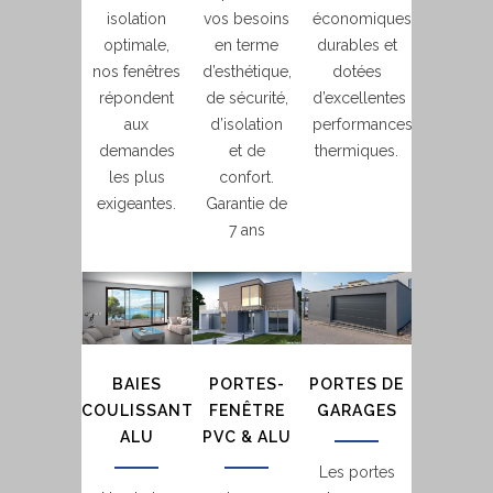
isolation
vos besoins
économiques,
optimale,
en terme
durables et
nos fenêtres
d’esthétique,
dotées
répondent
de sécurité,
d’excellentes
aux
d’isolation
performances
demandes
et de
thermiques.
les plus
confort.
exigeantes.
Garantie de
7 ans
BAIES
PORTES-
PORTES DE
COULISSANTES
FENÊTRE
GARAGES
ALU
PVC & ALU
Les portes