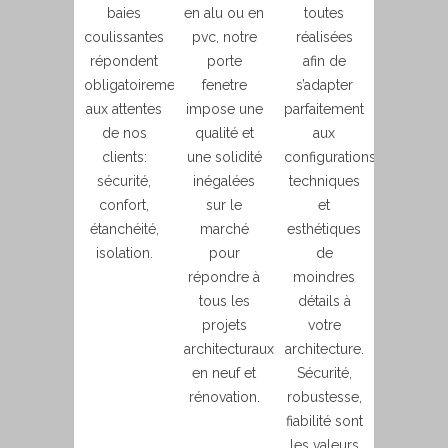
baies
en alu ou en
toutes
coulissantes
pvc, notre
réalisées
répondent
porte
afin de
obligatoirement
fenetre
s’adapter
aux attentes
impose une
parfaitement
de nos
qualité et
aux
clients:
une solidité
configurations
sécurité,
inégalées
techniques
confort,
sur le
et
étanchéité,
marché
esthétiques
isolation.
pour
de
répondre à
moindres
tous les
détails à
projets
votre
architecturaux
architecture.
en neuf et
Sécurité,
rénovation.
robustesse,
fiabilité sont
les valeurs