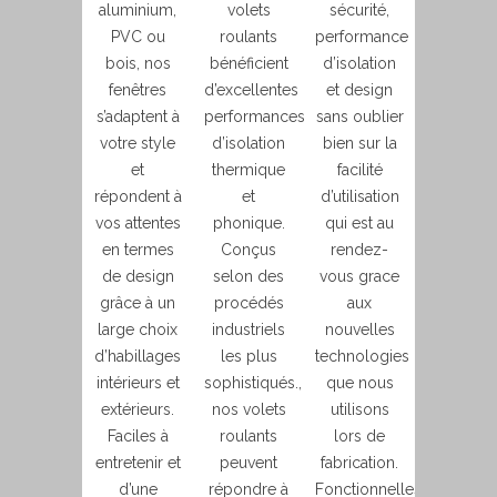
aluminium,
volets
sécurité,
PVC ou
roulants
performance
bois, nos
bénéficient
d’isolation
fenêtres
d’excellentes
et design
s’adaptent à
performances
sans oublier
votre style
d’isolation
bien sur la
et
thermique
facilité
répondent à
et
d’utilisation
vos attentes
phonique.
qui est au
en termes
Conçus
rendez-
de design
selon des
vous grace
grâce à un
procédés
aux
large choix
industriels
nouvelles
d’habillages
les plus
technologies
intérieurs et
sophistiqués.,
que nous
extérieurs.
nos volets
utilisons
Faciles à
roulants
lors de
entretenir et
peuvent
fabrication.
d’une
répondre à
Fonctionnelles,