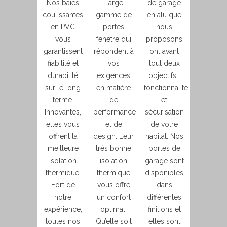
Nos baies
Large
de garage
coulissantes
gamme de
en alu que
en PVC
portes
nous
vous
fenetre qui
proposons
garantissent
répondent à
ont avant
fiabilité et
vos
tout deux
durabilité
exigences
objectifs :
sur le long
en matière
fonctionnalité
terme.
de
et
Innovantes,
performance
sécurisation
elles vous
et de
de votre
offrent la
design. Leur
habitat. Nos
meilleure
très bonne
portes de
isolation
isolation
garage sont
thermique.
thermique
disponibles
Fort de
vous offre
dans
notre
un confort
différentes
expérience,
optimal.
finitions et
toutes nos
Qu’elle soit
elles sont