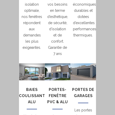
isolation
vos besoins
économiques,
optimale,
en terme
durables et
nos fenêtres
d’esthétique,
dotées
répondent
de sécurité,
d’excellentes
aux
d’isolation
performances
demandes
et de
thermiques.
les plus
confort.
exigeantes.
Garantie de
7 ans
BAIES
PORTES-
PORTES DE
COULISSANTES
FENÊTRE
GARAGES
ALU
PVC & ALU
Les portes