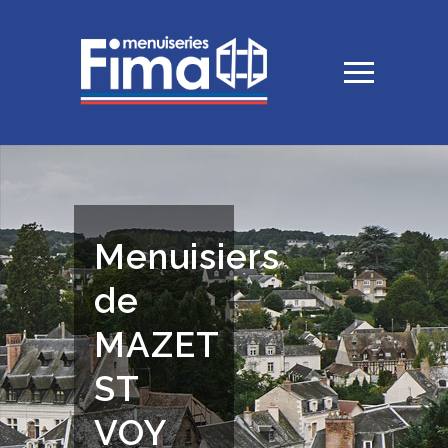
Menuisiers
de
MAZET
ST
VOY