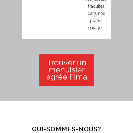
traduites
dans nos
portes
garages.
Trouver un
menuisier
agrée Fima
QUI-SOMMES-NOUS?