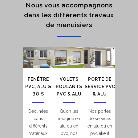
Nous vous accompagnons
dans les différents travaux
de menuisiers
FENÊTRE
VOLETS
PORTE DE
PVC, ALU &
ROULANTS
SERVICE PVC
BOIS
PVC & ALU
& ALU
Déclinées
Qu’on les
Nos portes
dans
imagine en
de services
différents
alu ou en
en alu ou en
matériaux,
pvc, nos
pvc alient