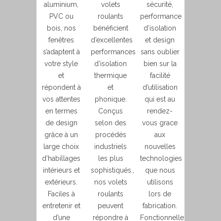
aluminium,
volets
sécurité,
PVC ou
roulants
performance
bois, nos
bénéficient
d’isolation
fenêtres
d’excellentes
et design
s’adaptent à
performances
sans oublier
votre style
d’isolation
bien sur la
et
thermique
facilité
répondent à
et
d’utilisation
vos attentes
phonique.
qui est au
en termes
Conçus
rendez-
de design
selon des
vous grace
grâce à un
procédés
aux
large choix
industriels
nouvelles
d’habillages
les plus
technologies
intérieurs et
sophistiqués.,
que nous
extérieurs.
nos volets
utilisons
Faciles à
roulants
lors de
entretenir et
peuvent
fabrication.
d’une
répondre à
Fonctionnelles,