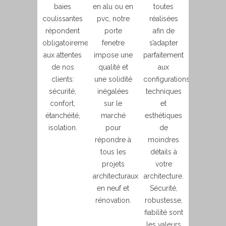
baies
en alu ou en
toutes
coulissantes
pvc, notre
réalisées
répondent
porte
afin de
obligatoirement
fenetre
s’adapter
aux attentes
impose une
parfaitement
de nos
qualité et
aux
clients:
une solidité
configurations
sécurité,
inégalées
techniques
confort,
sur le
et
étanchéité,
marché
esthétiques
isolation.
pour
de
répondre à
moindres
tous les
détails à
projets
votre
architecturaux
architecture.
en neuf et
Sécurité,
rénovation.
robustesse,
fiabilité sont
les valeurs