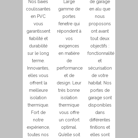
Nos baies
Large
de garage
coulissantes
gamme de
en alu que
en PVC
portes
nous
vous
fenetre qui
proposons
garantissent
répondent à
ont avant
fiabilité et
vos
tout deux
durabilité
exigences
objectifs :
sur le long
en matière
fonctionnalité
terme.
de
et
Innovantes,
performance
sécurisation
elles vous
et de
de votre
offrent la
design. Leur
habitat. Nos
meilleure
très bonne
portes de
isolation
isolation
garage sont
thermique.
thermique
disponibles
Fort de
vous offre
dans
notre
un confort
différentes
expérience,
optimal.
finitions et
toutes nos
Qu’elle soit
elles sont