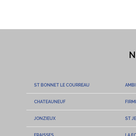
N
ST BONNET LE COURREAU
AMBI
CHATEAUNEUF
FIRM
JONZIEUX
ST J
FRAISSES
LA F