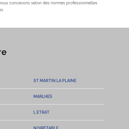
 nous concevons selon des normes professionnelles
es
re
ST MARTIN LA PLAINE
MARLHES
L ETRAT
NOIRETABLE