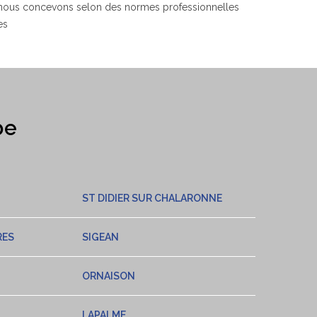
 nous concevons selon des normes professionnelles
es
be
ST DIDIER SUR CHALARONNE
RES
SIGEAN
ORNAISON
LAPALME