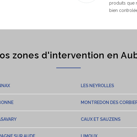
produits que
bien controlé
os zones d'intervention en Au
NNAX
LES NEYROLLES
BONNE
MONTREDON DES CORBIE
ASAVARY
CAUX ET SAUZENS
AGNE SUR AUDE
LIMOUX