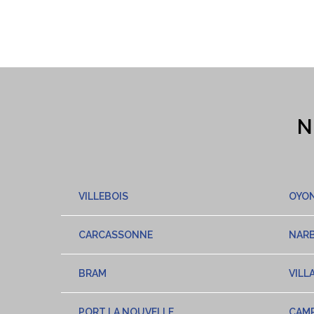
N
VILLEBOIS
OYO
CARCASSONNE
NAR
BRAM
VILL
PORT LA NOUVELLE
CAMP