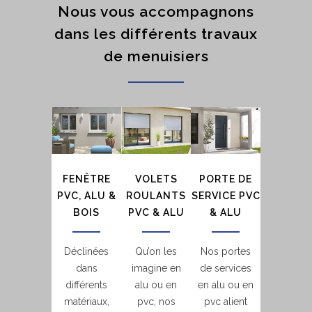
Nous vous accompagnons
dans les différents travaux
de menuisiers
FENÊTRE
VOLETS
PORTE DE
PVC, ALU &
ROULANTS
SERVICE PVC
BOIS
PVC & ALU
& ALU
Déclinées
Qu’on les
Nos portes
dans
imagine en
de services
différents
alu ou en
en alu ou en
matériaux,
pvc, nos
pvc alient