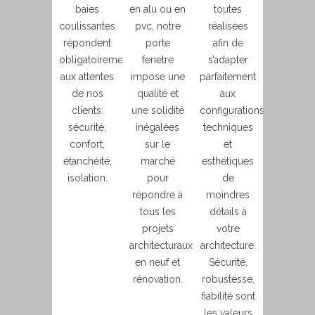
baies
en alu ou en
toutes
coulissantes
pvc, notre
réalisées
répondent
porte
afin de
obligatoirement
fenetre
s’adapter
aux attentes
impose une
parfaitement
de nos
qualité et
aux
clients:
une solidité
configurations
sécurité,
inégalées
techniques
confort,
sur le
et
étanchéité,
marché
esthétiques
isolation.
pour
de
répondre à
moindres
tous les
détails à
projets
votre
architecturaux
architecture.
en neuf et
Sécurité,
rénovation.
robustesse,
fiabilité sont
les valeurs