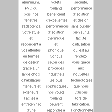
aluminium,
volets
sécurité,
PVC ou
roulants
performance
bois, nos
bénéficient
d’isolation
fenêtres
d’excellentes
et design
s’adaptent à
performances
sans oublier
votre style
d’isolation
bien sur la
et
thermique
facilité
répondent à
et
d’utilisation
vos attentes
phonique.
qui est au
en termes
Conçus
rendez-
de design
selon des
vous grace
grâce à un
procédés
aux
large choix
industriels
nouvelles
d’habillages
les plus
technologies
intérieurs et
sophistiqués.,
que nous
extérieurs.
nos volets
utilisons
Faciles à
roulants
lors de
entretenir et
peuvent
fabrication.
d’une
répondre à
Fonctionnelles,