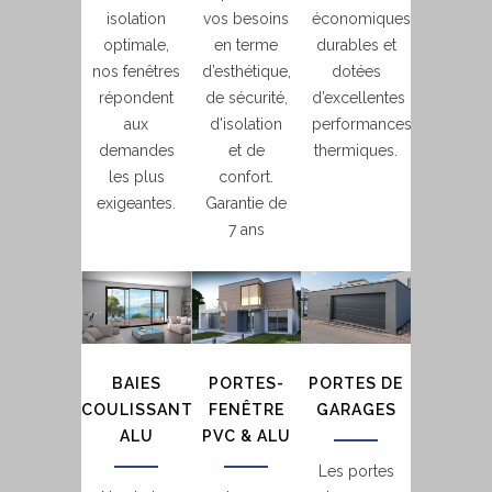
isolation
vos besoins
économiques,
optimale,
en terme
durables et
nos fenêtres
d’esthétique,
dotées
répondent
de sécurité,
d’excellentes
aux
d’isolation
performances
demandes
et de
thermiques.
les plus
confort.
exigeantes.
Garantie de
7 ans
BAIES
PORTES-
PORTES DE
COULISSANTES
FENÊTRE
GARAGES
ALU
PVC & ALU
Les portes