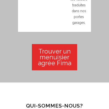
traduites
dans nos
portes
garages.
Trouver un
menuisier
agrée Fima
QUI-SOMMES-NOUS?