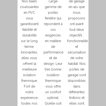
Nos baies
Large
de garage
coulissantes
gamme de
en alu que
en PVC
portes
nous
vous
fenetre qui
proposons
garantissent
répondent à
ont avant
fiabilité et
vos
tout deux
durabilité
exigences
objectifs :
sur le long
en matière
fonctionnalité
terme.
de
et
Innovantes,
performance
sécurisation
elles vous
et de
de votre
offrent la
design. Leur
habitat. Nos
meilleure
très bonne
portes de
isolation
isolation
garage sont
thermique.
thermique
disponibles
Fort de
vous offre
dans
notre
un confort
différentes
expérience,
optimal.
finitions et
toutes nos
Qu’elle soit
elles sont