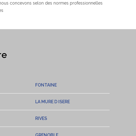
 nous concevons selon des normes professionnelles
es
re
FONTAINE
LA MURE D ISERE
RIVES
GRENOBLE