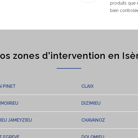
produits que
bien controlé
os zones d'intervention en Isè
N PINET
CLAIX
EMOIRIEU
DIZIMIEU
IEU JAMEYZIEU
CHAVANOZ
T EGREVE
DOLOMIEU