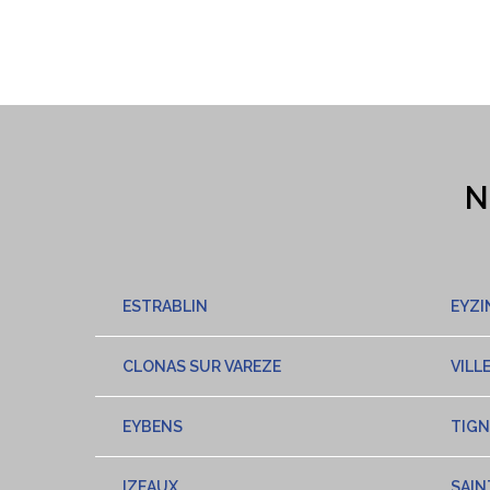
N
ESTRABLIN
EYZI
CLONAS SUR VAREZE
VILL
EYBENS
TIGN
IZEAUX
SAIN