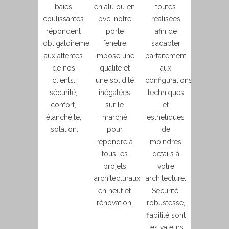
baies
en alu ou en
toutes
coulissantes
pvc, notre
réalisées
répondent
porte
afin de
obligatoirement
fenetre
s’adapter
aux attentes
impose une
parfaitement
de nos
qualité et
aux
clients:
une solidité
configurations
sécurité,
inégalées
techniques
confort,
sur le
et
étanchéité,
marché
esthétiques
isolation.
pour
de
répondre à
moindres
tous les
détails à
projets
votre
architecturaux
architecture.
en neuf et
Sécurité,
rénovation.
robustesse,
fiabilité sont
les valeurs