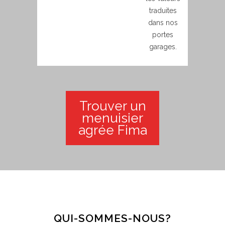
traduites
dans nos
portes
garages.
Trouver un
menuisier
agrée Fima
QUI-SOMMES-NOUS?