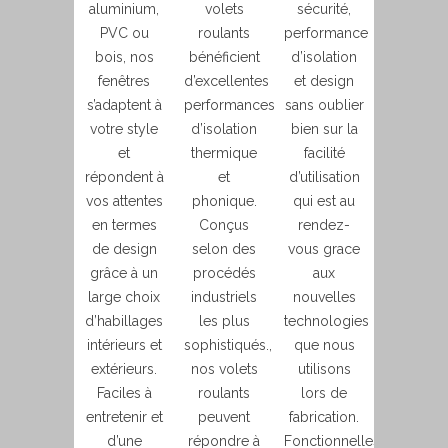
aluminium,
volets
sécurité,
PVC ou
roulants
performance
bois, nos
bénéficient
d’isolation
fenêtres
d’excellentes
et design
s’adaptent à
performances
sans oublier
votre style
d’isolation
bien sur la
et
thermique
facilité
répondent à
et
d’utilisation
vos attentes
phonique.
qui est au
en termes
Conçus
rendez-
de design
selon des
vous grace
grâce à un
procédés
aux
large choix
industriels
nouvelles
d’habillages
les plus
technologies
intérieurs et
sophistiqués.,
que nous
extérieurs.
nos volets
utilisons
Faciles à
roulants
lors de
entretenir et
peuvent
fabrication.
d’une
répondre à
Fonctionnelles,