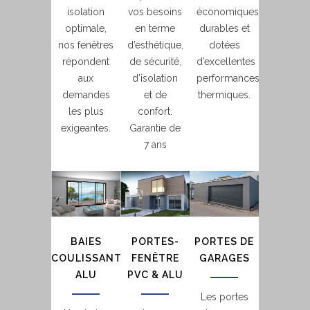
isolation
vos besoins
économiques,
optimale,
en terme
durables et
nos fenêtres
d’esthétique,
dotées
répondent
de sécurité,
d’excellentes
aux
d’isolation
performances
demandes
et de
thermiques.
les plus
confort.
exigeantes.
Garantie de
7 ans
BAIES
PORTES-
PORTES DE
COULISSANTES
FENÊTRE
GARAGES
ALU
PVC & ALU
Les portes