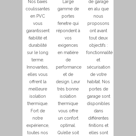
Nos baies
Large
de garage
coulissantes
gamme de
en alu que
en PVC
portes
nous
vous
fenetre qui
proposons
garantissent
répondent à
ont avant
fiabilité et
vos
tout deux
durabilité
exigences
objectifs :
sur le long
en matière
fonctionnalité
terme.
de
et
Innovantes,
performance
sécurisation
elles vous
et de
de votre
offrent la
design. Leur
habitat. Nos
meilleure
très bonne
portes de
isolation
isolation
garage sont
thermique.
thermique
disponibles
Fort de
vous offre
dans
notre
un confort
différentes
expérience,
optimal.
finitions et
toutes nos
Qu’elle soit
elles sont