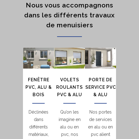
Nous vous accompagnons
dans les différents travaux
de menuisiers
FENÊTRE
VOLETS
PORTE DE
PVC, ALU &
ROULANTS
SERVICE PVC
BOIS
PVC & ALU
& ALU
Déclinées
Qu’on les
Nos portes
dans
imagine en
de services
différents
alu ou en
en alu ou en
matériaux,
pvc, nos
pvc alient