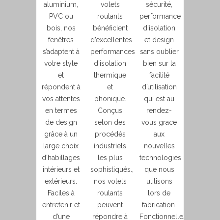
aluminium,
volets
sécurité,
PVC ou
roulants
performance
bois, nos
bénéficient
d’isolation
fenêtres
d’excellentes
et design
s’adaptent à
performances
sans oublier
votre style
d’isolation
bien sur la
et
thermique
facilité
répondent à
et
d’utilisation
vos attentes
phonique.
qui est au
en termes
Conçus
rendez-
de design
selon des
vous grace
grâce à un
procédés
aux
large choix
industriels
nouvelles
d’habillages
les plus
technologies
intérieurs et
sophistiqués.,
que nous
extérieurs.
nos volets
utilisons
Faciles à
roulants
lors de
entretenir et
peuvent
fabrication.
d’une
répondre à
Fonctionnelles,