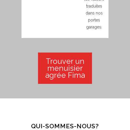
traduites
dans nos
portes
garages.
Trouver un
menuisier
agrée Fima
QUI-SOMMES-NOUS?