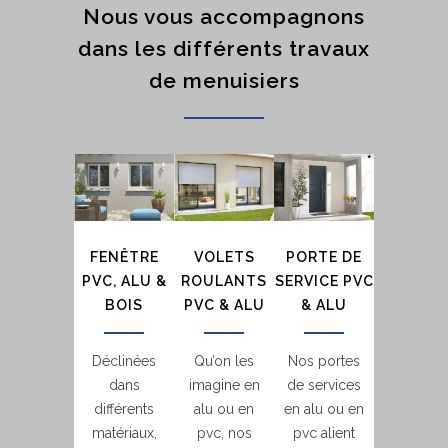
Nous vous accompagnons
dans les différents travaux
de menuisiers
FENÊTRE
VOLETS
PORTE DE
PVC, ALU &
ROULANTS
SERVICE PVC
BOIS
PVC & ALU
& ALU
Déclinées
Qu’on les
Nos portes
dans
imagine en
de services
différents
alu ou en
en alu ou en
matériaux,
pvc, nos
pvc alient