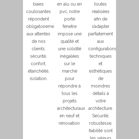
baies
en alu ou en
toutes
coulissantes
pvc, notre
réalisées
répondent
porte
afin de
obligatoirement
fenetre
s’adapter
aux attentes
impose une
parfaitement
de nos
qualité et
aux
clients:
une solidité
configurations
sécurité,
inégalées
techniques
confort,
sur le
et
étanchéité,
marché
esthétiques
isolation.
pour
de
répondre à
moindres
tous les
détails à
projets
votre
architecturaux
architecture.
en neuf et
Sécurité,
rénovation.
robustesse,
fiabilité sont
les valeurs