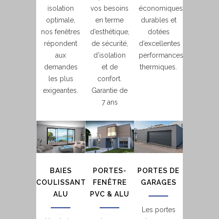
isolation
vos besoins
économiques,
optimale,
en terme
durables et
nos fenêtres
d’esthétique,
dotées
répondent
de sécurité,
d’excellentes
aux
d’isolation
performances
demandes
et de
thermiques.
les plus
confort.
exigeantes.
Garantie de
7 ans
BAIES
PORTES-
PORTES DE
COULISSANTES
FENÊTRE
GARAGES
ALU
PVC & ALU
Les portes