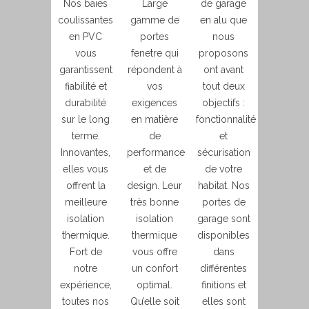
Nos baies
Large
de garage
coulissantes
gamme de
en alu que
en PVC
portes
nous
vous
fenetre qui
proposons
garantissent
répondent à
ont avant
fiabilité et
vos
tout deux
durabilité
exigences
objectifs :
sur le long
en matière
fonctionnalité
terme.
de
et
Innovantes,
performance
sécurisation
elles vous
et de
de votre
offrent la
design. Leur
habitat. Nos
meilleure
très bonne
portes de
isolation
isolation
garage sont
thermique.
thermique
disponibles
Fort de
vous offre
dans
notre
un confort
différentes
expérience,
optimal.
finitions et
toutes nos
Qu’elle soit
elles sont