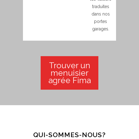
traduites
dans nos
portes
garages.
Trouver un
menuisier
agrée Fima
QUI-SOMMES-NOUS?