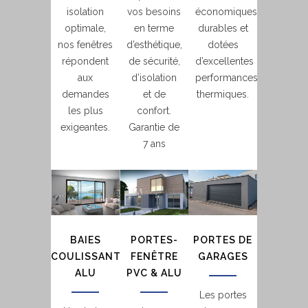
isolation
vos besoins
économiques,
optimale,
en terme
durables et
nos fenêtres
d’esthétique,
dotées
répondent
de sécurité,
d’excellentes
aux
d’isolation
performances
demandes
et de
thermiques.
les plus
confort.
exigeantes.
Garantie de
7 ans
BAIES
PORTES-
PORTES DE
COULISSANTES
FENÊTRE
GARAGES
ALU
PVC & ALU
Les portes