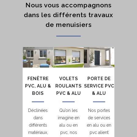
Nous vous accompagnons
dans les différents travaux
de menuisiers
FENÊTRE
VOLETS
PORTE DE
PVC, ALU &
ROULANTS
SERVICE PVC
BOIS
PVC & ALU
& ALU
Déclinées
Qu’on les
Nos portes
dans
imagine en
de services
différents
alu ou en
en alu ou en
matériaux,
pvc, nos
pvc alient