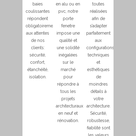
baies
en alu ou en
toutes
coulissantes
pvc, notre
réalisées
répondent
porte
afin de
obligatoirement
fenetre
s’adapter
aux attentes
impose une
parfaitement
de nos
qualité et
aux
clients:
une solidité
configurations
sécurité,
inégalées
techniques
confort,
sur le
et
étanchéité,
marché
esthétiques
isolation.
pour
de
répondre à
moindres
tous les
détails à
projets
votre
architecturaux
architecture.
en neuf et
Sécurité,
rénovation.
robustesse,
fiabilité sont
les valeurs