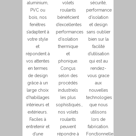
aluminium,
volets
sécurité,
PVC ou
roulants
performance
bois, nos
bénéficient
d’isolation
fenêtres
d’excellentes
et design
s’adaptent à
performances
sans oublier
votre style
d’isolation
bien sur la
et
thermique
facilité
répondent à
et
d’utilisation
vos attentes
phonique.
qui est au
en termes
Conçus
rendez-
de design
selon des
vous grace
grâce à un
procédés
aux
large choix
industriels
nouvelles
d’habillages
les plus
technologies
intérieurs et
sophistiqués.,
que nous
extérieurs.
nos volets
utilisons
Faciles à
roulants
lors de
entretenir et
peuvent
fabrication.
d’une
répondre à
Fonctionnelles,