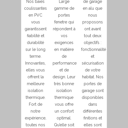
Nos baies
Large
de garage
coulissantes
gamme de
en alu que
en PVC
portes
nous
vous
fenetre qui
proposons
garantissent
répondent à
ont avant
fiabilité et
vos
tout deux
durabilité
exigences
objectifs :
sur le long
en matière
fonctionnalité
terme.
de
et
Innovantes,
performance
sécurisation
elles vous
et de
de votre
offrent la
design. Leur
habitat. Nos
meilleure
très bonne
portes de
isolation
isolation
garage sont
thermique.
thermique
disponibles
Fort de
vous offre
dans
notre
un confort
différentes
expérience,
optimal.
finitions et
toutes nos
Qu’elle soit
elles sont