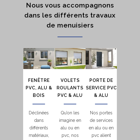
Nous vous accompagnons
dans les différents travaux
de menuisiers
FENÊTRE
VOLETS
PORTE DE
PVC, ALU &
ROULANTS
SERVICE PVC
BOIS
PVC & ALU
& ALU
Déclinées
Qu’on les
Nos portes
dans
imagine en
de services
différents
alu ou en
en alu ou en
matériaux,
pvc, nos
pvc alient