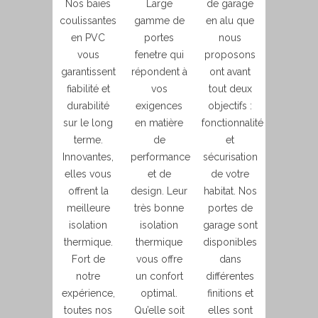
Nos baies
Large
de garage
coulissantes
gamme de
en alu que
en PVC
portes
nous
vous
fenetre qui
proposons
garantissent
répondent à
ont avant
fiabilité et
vos
tout deux
durabilité
exigences
objectifs :
sur le long
en matière
fonctionnalité
terme.
de
et
Innovantes,
performance
sécurisation
elles vous
et de
de votre
offrent la
design. Leur
habitat. Nos
meilleure
très bonne
portes de
isolation
isolation
garage sont
thermique.
thermique
disponibles
Fort de
vous offre
dans
notre
un confort
différentes
expérience,
optimal.
finitions et
toutes nos
Qu’elle soit
elles sont