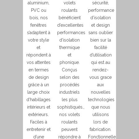
aluminium,
volets
sécurité,
PVC ou
roulants
performance
bois, nos
bénéficient
d’isolation
fenêtres
d’excellentes
et design
s’adaptent à
performances
sans oublier
votre style
d’isolation
bien sur la
et
thermique
facilité
répondent à
et
d’utilisation
vos attentes
phonique.
qui est au
en termes
Conçus
rendez-
de design
selon des
vous grace
grâce à un
procédés
aux
large choix
industriels
nouvelles
d’habillages
les plus
technologies
intérieurs et
sophistiqués.,
que nous
extérieurs.
nos volets
utilisons
Faciles à
roulants
lors de
entretenir et
peuvent
fabrication.
d’une
répondre à
Fonctionnelles,