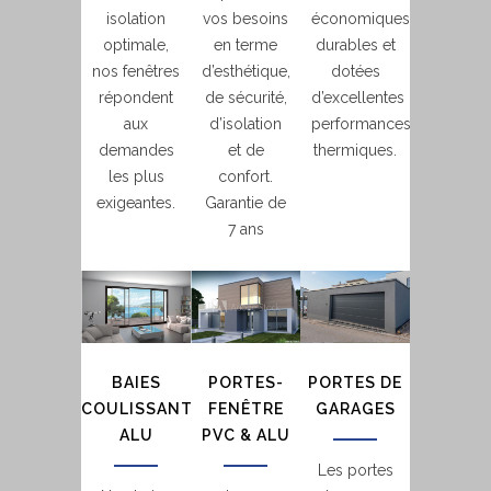
isolation
vos besoins
économiques,
optimale,
en terme
durables et
nos fenêtres
d’esthétique,
dotées
répondent
de sécurité,
d’excellentes
aux
d’isolation
performances
demandes
et de
thermiques.
les plus
confort.
exigeantes.
Garantie de
7 ans
BAIES
PORTES-
PORTES DE
COULISSANTES
FENÊTRE
GARAGES
ALU
PVC & ALU
Les portes