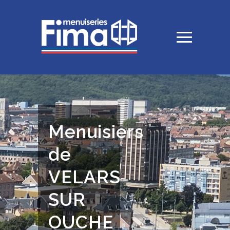
Menuisiers
de
VELARS
SUR
OUCHE