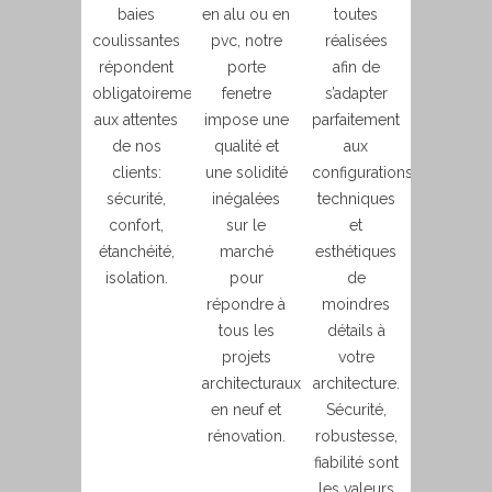
baies
en alu ou en
toutes
coulissantes
pvc, notre
réalisées
répondent
porte
afin de
obligatoirement
fenetre
s’adapter
aux attentes
impose une
parfaitement
de nos
qualité et
aux
clients:
une solidité
configurations
sécurité,
inégalées
techniques
confort,
sur le
et
étanchéité,
marché
esthétiques
isolation.
pour
de
répondre à
moindres
tous les
détails à
projets
votre
architecturaux
architecture.
en neuf et
Sécurité,
rénovation.
robustesse,
fiabilité sont
les valeurs