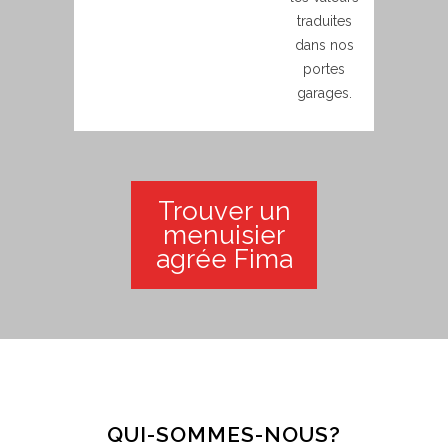
traduites
dans nos
portes
garages.
Trouver un
menuisier
agrée Fima
QUI-SOMMES-NOUS?