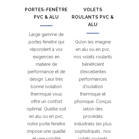
PORTES-FENÊTRE
VOLETS
PVC & ALU
ROULANTS PVC &
ALU
Large gamme de
portes fenetre qui
Qu’on les imagine
répondent à vos
en alu ou en pvc,
exigences en
nos volets roulants
matière de
bénéficient
performance et de
d’excellentes
design. Leur très
performances
bonne isolation
d’isolation
thermique vous
thermique et
offre un confort
phonique. Conçus
optimal. Qu’elle soit
selon des
en alu ou en pvc,
procédés
notre porte fenetre
industriels les plus
impose une qualité
sophistiqués., nos
et une solidité
volets roulants