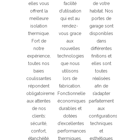
elles vous
facilité
de votre
offrent la
d’utilisation
habitat. Nos
meilleure
qui est au
portes de
isolation
rendez-
garage sont
thermique.
vous grace
disponibles
Fort de
aux
dans
notre
nouvelles
différentes
expérience,
technologies
finitions et
toutes nos
que nous
elles sont
baies
utilisons
toutes
coulissantes
lors de
réalisées
répondent
fabrication.
afin de
obligatoirement
Fonctionnelles,
s’adapter
aux attentes
économiques,
parfaitement
de nos
durables et
aux
clients:
dotées
configurations
sécurité,
d’excellentes
techniques
confort,
performances
et
étanchéité,
thermiques.
esthétiques