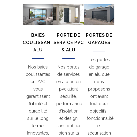
BAIES
PORTE DE
PORTES DE
COULISSANTES
SERVICE PVC
GARAGES
ALU
& ALU
Les portes
Nos baies
Nos portes
de garage
coulissantes
de services
en alu que
en PVC
en alu ou en
nous
vous
pvc alient
proposons
garantissent
sécurité,
ont avant
fiabilité et
performance
tout deux
durabilité
d’isolation
objectifs :
sur le long
et design
fonctionnalité
terme.
sans oublier
et
Innovantes,
bien sur la
sécurisation