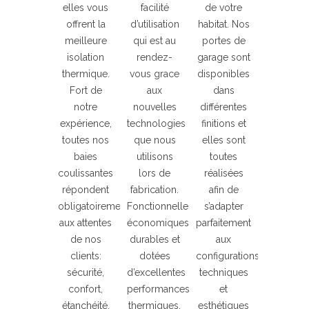
elles vous
facilité
de votre
offrent la
d’utilisation
habitat. Nos
meilleure
qui est au
portes de
isolation
rendez-
garage sont
thermique.
vous grace
disponibles
Fort de
aux
dans
notre
nouvelles
différentes
expérience,
technologies
finitions et
toutes nos
que nous
elles sont
baies
utilisons
toutes
coulissantes
lors de
réalisées
répondent
fabrication.
afin de
obligatoirement
Fonctionnelles,
s’adapter
aux attentes
économiques,
parfaitement
de nos
durables et
aux
clients:
dotées
configurations
sécurité,
d’excellentes
techniques
confort,
performances
et
étanchéité,
thermiques.
esthétiques