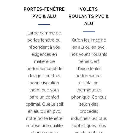
PORTES-FENÊTRE
VOLETS
PVC & ALU
ROULANTS PVC &
ALU
Large gamme de
portes fenetre qui
Qu’on les imagine
répondent à vos
en alu ou en pvc,
exigences en
nos volets roulants
matière de
bénéficient
performance et de
d’excellentes
design. Leur très
performances
bonne isolation
d’isolation
thermique vous
thermique et
offre un confort
phonique. Conçus
optimal. Qu’elle soit
selon des
en alu ou en pvc,
procédés
notre porte fenetre
industriels les plus
impose une qualité
sophistiqués., nos
et une solidité
volets roulants