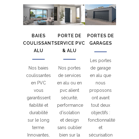
BAIES
PORTE DE
PORTES DE
COULISSANTES
SERVICE PVC
GARAGES
ALU
& ALU
Les portes
Nos baies
Nos portes
de garage
coulissantes
de services
en alu que
en PVC
en alu ou en
nous
vous
pvc alient
proposons
garantissent
sécurité,
ont avant
fiabilité et
performance
tout deux
durabilité
d’isolation
objectifs :
sur le long
et design
fonctionnalité
terme.
sans oublier
et
Innovantes,
bien sur la
sécurisation