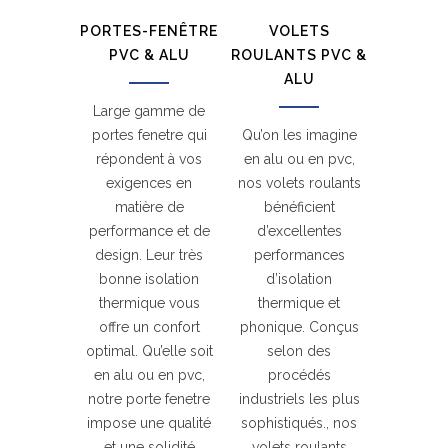
PORTES-FENÊTRE
VOLETS
PVC & ALU
ROULANTS PVC &
ALU
Large gamme de
portes fenetre qui
Qu’on les imagine
répondent à vos
en alu ou en pvc,
exigences en
nos volets roulants
matière de
bénéficient
performance et de
d’excellentes
design. Leur très
performances
bonne isolation
d’isolation
thermique vous
thermique et
offre un confort
phonique. Conçus
optimal. Qu’elle soit
selon des
en alu ou en pvc,
procédés
notre porte fenetre
industriels les plus
impose une qualité
sophistiqués., nos
et une solidité
volets roulants