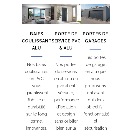
BAIES
PORTE DE
PORTES DE
COULISSANTES
SERVICE PVC
GARAGES
ALU
& ALU
Les portes
Nos baies
Nos portes
de garage
coulissantes
de services
en alu que
en PVC
en alu ou en
nous
vous
pvc alient
proposons
garantissent
sécurité,
ont avant
fiabilité et
performance
tout deux
durabilité
d’isolation
objectifs :
sur le long
et design
fonctionnalité
terme.
sans oublier
et
Innovantes,
bien sur la
sécurisation