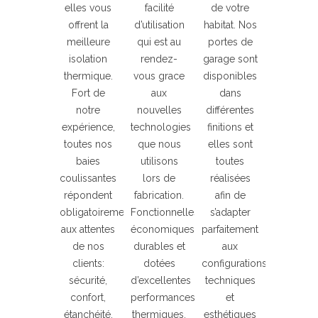
elles vous
facilité
de votre
offrent la
d’utilisation
habitat. Nos
meilleure
qui est au
portes de
isolation
rendez-
garage sont
thermique.
vous grace
disponibles
Fort de
aux
dans
notre
nouvelles
différentes
expérience,
technologies
finitions et
toutes nos
que nous
elles sont
baies
utilisons
toutes
coulissantes
lors de
réalisées
répondent
fabrication.
afin de
obligatoirement
Fonctionnelles,
s’adapter
aux attentes
économiques,
parfaitement
de nos
durables et
aux
clients:
dotées
configurations
sécurité,
d’excellentes
techniques
confort,
performances
et
étanchéité,
thermiques.
esthétiques